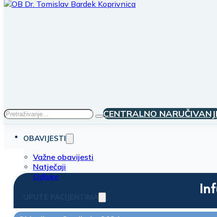
Traži
CENTRALNO NARUČIVANJ
OBAVIJESTI
Važne obavijesti
Natječaji
Odluke
In
UPUTE PACIJENTIMA