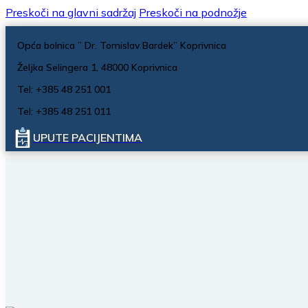
Preskoči na glavni sadržaj
Preskoči na podnožje
Opća bolnica ” Dr. Tomislav Bardek” Koprivnica
Željka Selingera 1, 48000 Koprivnica
Tel: +385 48 251 001
Tel: +385 48 251 011
UPUTE PACIJENTIMA