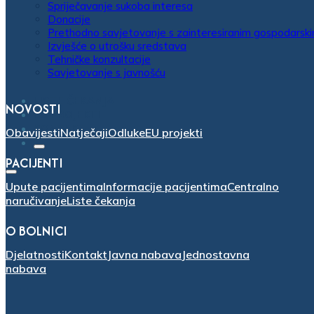
Spriječavanje sukoba interesa
Donacije
Prethodno savjetovanje s zainteresiranim gospodarsk
Izvješće o utrošku sredstava
Tehničke konzultacije
Savjetovanje s javnošću
LISTE ČEKANJA
NOVOSTI
EU PROJEKTI
KONTAKT
Obavijesti
Natječaji
Odluke
EU projekti
PACIJENTI
Upute pacijentima
Informacije pacijentima
Centralno
naručivanje
Liste čekanja
O BOLNICI
Djelatnosti
Kontakt
Javna nabava
Jednostavna
nabava