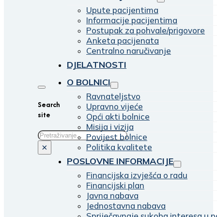
Upute pacijentima
Informacije pacijentima
Postupak za pohvale/prigovore
Anketa pacijenata
Centralno naručivanje
DJELATNOSTI
O BOLNICI
Ravnateljstvo
Search
Upravno vijeće
site
Opći akti bolnice
Misija i vizija
Traži
Povijest bolnice
Politika kvalitete
×
POSLOVNE INFORMACIJE
Financijska izvješća o radu
Financijski plan
Javna nabava
Jednostavna nabava
Spriječavnaje sukoba interesa u p