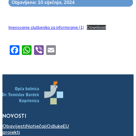
Objavljeno: 10 siječnja, 2024
Imenovanje službenika za informiranje (1)
Download
Facebook
WhatsApp
Viber
Email
NOVOSTI
Obavijesti
Natječaji
Odluke
EU
projekti