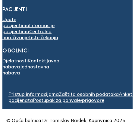
PACIJENTI
Upute
pacijentima
Informacije
pacijentima
Centralno
naručivanje
Liste čekanja
O BOLNICI
Djelatnosti
Kontakt
Javna
nabava
Jednostavna
nabava
Pristup informacijama
Zaštita osobnih podataka
Anket
pacijenata
Postupak za pohvale/prigovore
© Opća bolnica Dr. Tomislav Bardek, Koprivnica 2025.