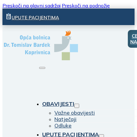
Preskoči na glavni sadržaj
Preskoči na podnožje
UPUTE PACIJENTIMA
C
NA
OBAVIJESTI
Važne obavijesti
Natječaji
Odluke
UPUTE PACIJENTIMA