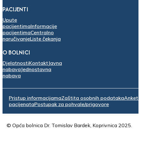
PACIJENTI
Upute
pacijentima
Informacije
pacijentima
Centralno
naručivanje
Liste čekanja
O BOLNICI
Djelatnosti
Kontakt
Javna
nabava
Jednostavna
nabava
Pristup informacijama
Zaštita osobnih podataka
Anket
pacijenata
Postupak za pohvale/prigovore
© Opća bolnica Dr. Tomislav Bardek, Koprivnica 2025.