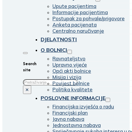
Upute pacijentima
Informacije pacijentima
Postupak za pohvale/prigovore
Anketa pacijenata
Centralno naručivanje
DJELATNOSTI
O BOLNICI
Ravnateljstvo
Search
Upravno vijeće
site
Opći akti bolnice
Misija i vizija
Traži
Povijest bolnice
Politika kvalitete
×
POSLOVNE INFORMACIJE
Financijska izvješća o radu
Financijski plan
Javna nabava
Jednostavna nabava
Spriječavnaje sukoba interesa u p