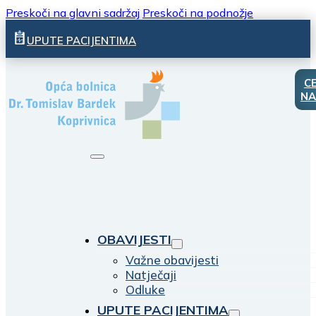
Preskoči na glavni sadržaj
Preskoči na podnožje
UPUTE PACIJENTIMA
C
NA
OBAVIJESTI
Važne obavijesti
Natječaji
Odluke
UPUTE PACIJENTIMA