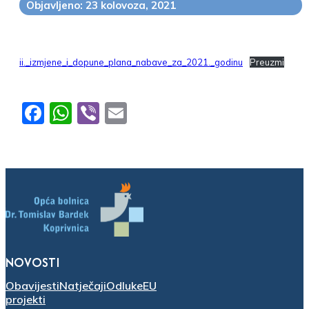
Objavljeno: 23 kolovoza, 2021
ii._izmjene_i_dopune_plana_nabave_za_2021._godinu
Preuzmi
Facebook
WhatsApp
Viber
Email
NOVOSTI
Obavijesti
Natječaji
Odluke
EU
projekti