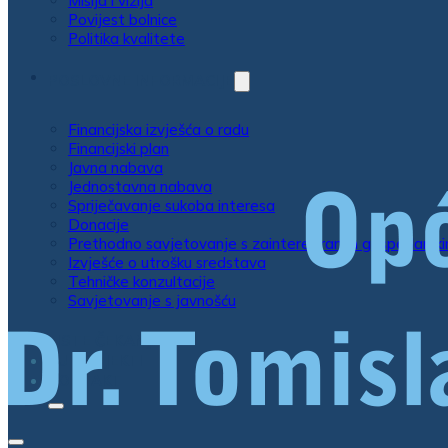
Misija i vizija
Povijest bolnice
Politika kvalitete
POSLOVNE INFORMACIJE
Financijska izvješća o radu
Financijski plan
Javna nabava
Jednostavna nabava
Spriječavanje sukoba interesa
Donacije
Prethodno savjetovanje s zainteresiranim gospodarsk
Izvješće o utrošku sredstava
Tehničke konzultacije
Savjetovanje s javnošću
LISTE ČEKANJA
EU PROJEKTI
KONTAKT