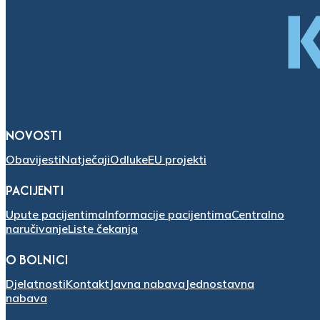
NOVOSTI
Obavijesti
Natječaji
Odluke
EU projekti
PACIJENTI
Upute pacijentima
Informacije pacijentima
Centralno
naručivanje
Liste čekanja
O BOLNICI
Djelatnosti
Kontakt
Javna nabava
Jednostavna
nabava