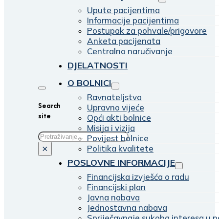
Upute pacijentima
Informacije pacijentima
Postupak za pohvale/prigovore
Anketa pacijenata
Centralno naručivanje
DJELATNOSTI
O BOLNICI
Ravnateljstvo
Search
Upravno vijeće
site
Opći akti bolnice
Misija i vizija
Traži
Povijest bolnice
Politika kvalitete
×
POSLOVNE INFORMACIJE
Financijska izvješća o radu
Financijski plan
Javna nabava
Jednostavna nabava
Spriječavnaje sukoba interesa u p