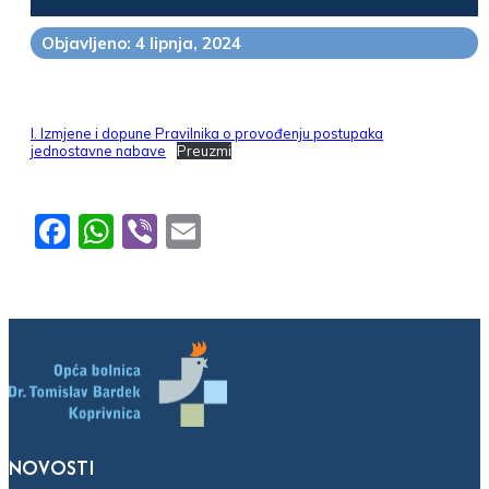
Objavljeno: 4 lipnja, 2024
I. Izmjene i dopune Pravilnika o provođenju postupaka
jednostavne nabave
Preuzmi
Facebook
WhatsApp
Viber
Email
NOVOSTI