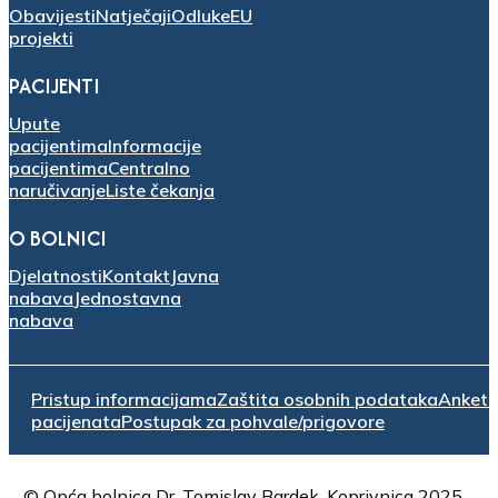
Obavijesti
Natječaji
Odluke
EU
projekti
PACIJENTI
Upute
pacijentima
Informacije
pacijentima
Centralno
naručivanje
Liste čekanja
O BOLNICI
Djelatnosti
Kontakt
Javna
nabava
Jednostavna
nabava
Pristup informacijama
Zaštita osobnih podataka
Anket
pacijenata
Postupak za pohvale/prigovore
© Opća bolnica Dr. Tomislav Bardek, Koprivnica 2025.