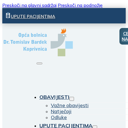
Preskoči na glavni sadržaj
Preskoči na podnožje
UPUTE PACIJENTIMA
C
NA
OBAVIJESTI
Važne obavijesti
Natječaji
Odluke
UPUTE PACIJENTIMA