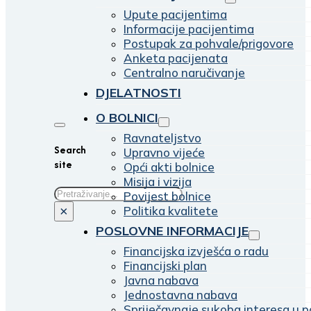
Upute pacijentima
Informacije pacijentima
Postupak za pohvale/prigovore
Anketa pacijenata
Centralno naručivanje
DJELATNOSTI
O BOLNICI
Ravnateljstvo
Search
Upravno vijeće
site
Opći akti bolnice
Misija i vizija
Traži
Povijest bolnice
Politika kvalitete
×
POSLOVNE INFORMACIJE
Financijska izvješća o radu
Financijski plan
Javna nabava
Jednostavna nabava
Spriječavnaje sukoba interesa u p