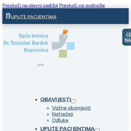
Preskoči na glavni sadržaj
Preskoči na podnožje
UPUTE PACIJENTIMA
C
NA
OBAVIJESTI
Važne obavijesti
Natječaji
Odluke
UPUTE PACIJENTIMA