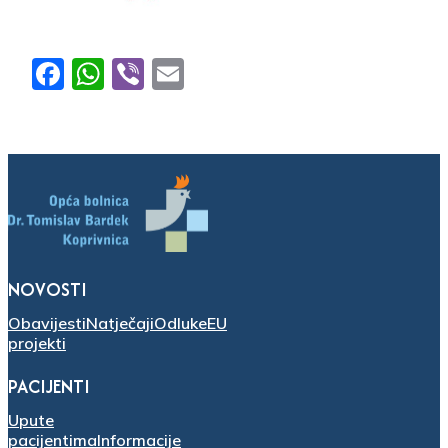
Facebook
WhatsApp
Viber
Email
NOVOSTI
Obavijesti
Natječaji
Odluke
EU
projekti
PACIJENTI
Upute
pacijentima
Informacije