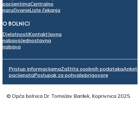
pacijentima
Centralno
naručivanje
Liste čekanja
O BOLNICI
Djelatnosti
Kontakt
Javna
nabava
Jednostavna
nabava
Pristup informacijama
Zaštita osobnih podataka
Anket
pacijenata
Postupak za pohvale/prigovore
© Opća bolnica Dr. Tomislav Bardek, Koprivnica 2025.