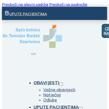
Preskoči na glavni sadržaj
Preskoči na podnožje
UPUTE PACIJENTIMA
C
NA
OBAVIJESTI
Važne obavijesti
Natječaji
Odluke
UPUTE PACIJENTIMA