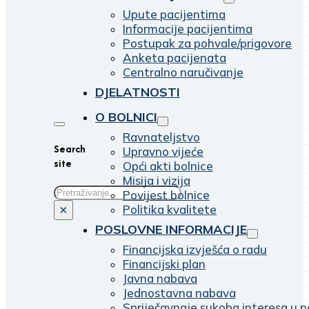
Upute pacijentima
Informacije pacijentima
Postupak za pohvale/prigovore
Anketa pacijenata
Centralno naručivanje
DJELATNOSTI
O BOLNICI
Ravnateljstvo
Search
Upravno vijeće
site
Opći akti bolnice
Misija i vizija
Traži
Povijest bolnice
Politika kvalitete
×
POSLOVNE INFORMACIJE
Financijska izvješća o radu
Financijski plan
Javna nabava
Jednostavna nabava
Spriječavnaje sukoba interesa u p