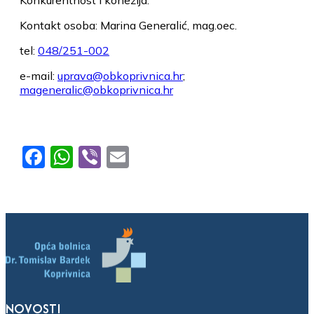
Kontakt osoba: Marina Generalić, mag.oec.
tel:
048/251-002
e-mail:
uprava@obkoprivnica.hr
;
mageneralic@obkoprivnica.hr
Facebook
WhatsApp
Viber
Email
NOVOSTI