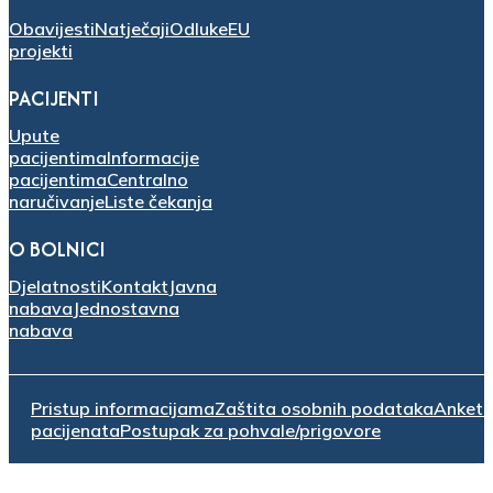
Obavijesti
Natječaji
Odluke
EU
projekti
PACIJENTI
Upute
pacijentima
Informacije
pacijentima
Centralno
naručivanje
Liste čekanja
O BOLNICI
Djelatnosti
Kontakt
Javna
nabava
Jednostavna
nabava
Pristup informacijama
Zaštita osobnih podataka
Anket
pacijenata
Postupak za pohvale/prigovore