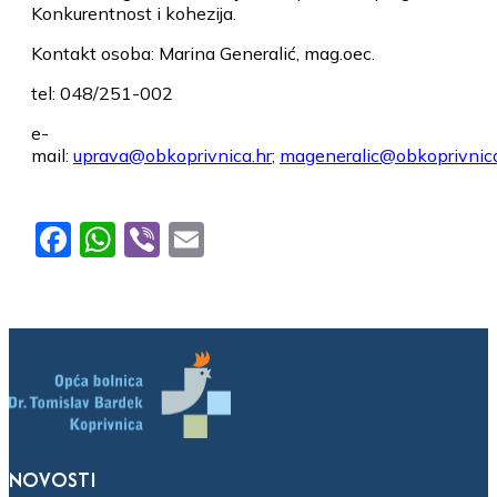
Konkurentnost i kohezija.
Kontakt osoba: Marina Generalić, mag.oec.
tel: 048/251-002
e-
mail:
uprava@obkoprivnica.hr
;
mageneralic@obkoprivnica
Facebook
WhatsApp
Viber
Email
NOVOSTI