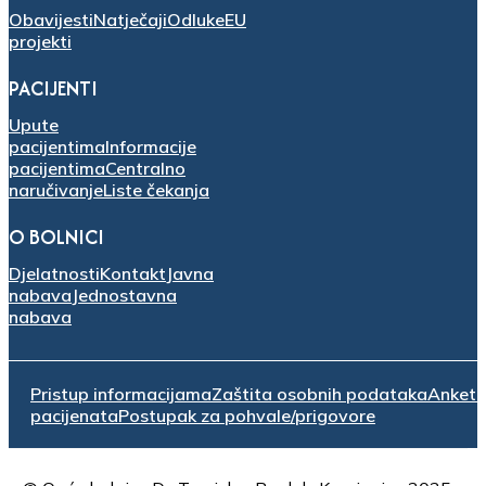
Obavijesti
Natječaji
Odluke
EU
projekti
PACIJENTI
Upute
pacijentima
Informacije
pacijentima
Centralno
naručivanje
Liste čekanja
O BOLNICI
Djelatnosti
Kontakt
Javna
nabava
Jednostavna
nabava
Pristup informacijama
Zaštita osobnih podataka
Anket
pacijenata
Postupak za pohvale/prigovore