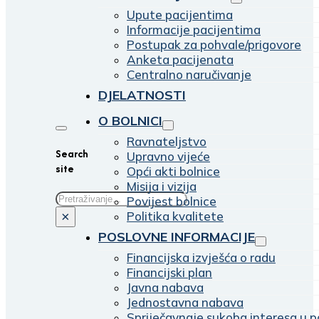
Upute pacijentima
Informacije pacijentima
Postupak za pohvale/prigovore
Anketa pacijenata
Centralno naručivanje
DJELATNOSTI
O BOLNICI
Ravnateljstvo
Search
Upravno vijeće
site
Opći akti bolnice
Misija i vizija
Traži
Povijest bolnice
Politika kvalitete
×
POSLOVNE INFORMACIJE
Financijska izvješća o radu
Financijski plan
Javna nabava
Jednostavna nabava
Spriječavnaje sukoba interesa u p