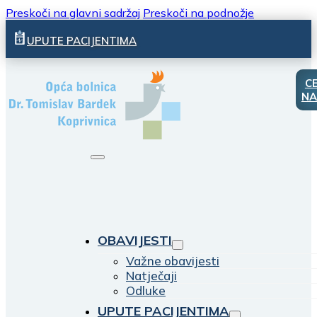
Preskoči na glavni sadržaj
Preskoči na podnožje
UPUTE PACIJENTIMA
C
NA
OBAVIJESTI
Važne obavijesti
Natječaji
Odluke
UPUTE PACIJENTIMA