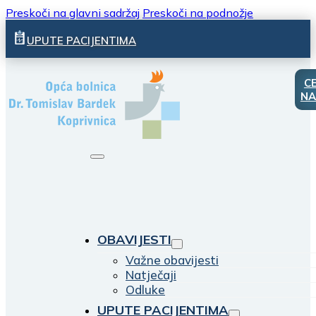
Preskoči na glavni sadržaj
Preskoči na podnožje
UPUTE PACIJENTIMA
C
NA
OBAVIJESTI
Važne obavijesti
Natječaji
Odluke
UPUTE PACIJENTIMA