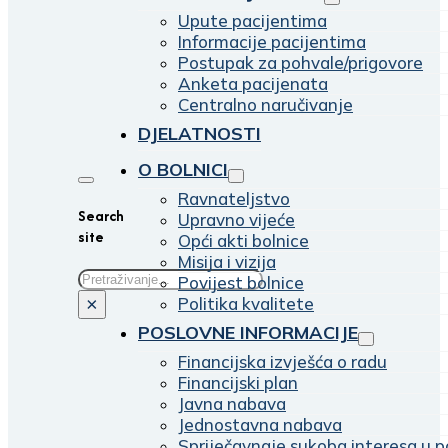
Upute pacijentima
Informacije pacijentima
Postupak za pohvale/prigovore
Anketa pacijenata
Centralno naručivanje
DJELATNOSTI
O BOLNICI
Ravnateljstvo
Search
Upravno vijeće
site
Opći akti bolnice
Misija i vizija
Traži
Povijest bolnice
Politika kvalitete
×
POSLOVNE INFORMACIJE
Financijska izvješća o radu
Financijski plan
Javna nabava
Jednostavna nabava
Spriječavnaje sukoba interesa u p