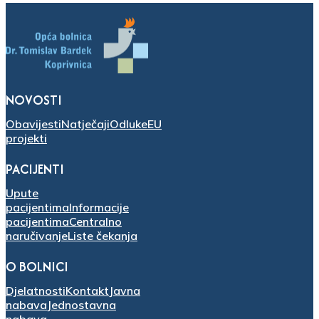
NOVOSTI
Obavijesti
Natječaji
Odluke
EU
projekti
PACIJENTI
Upute
pacijentima
Informacije
pacijentima
Centralno
naručivanje
Liste čekanja
O BOLNICI
Djelatnosti
Kontakt
Javna
nabava
Jednostavna
nabava