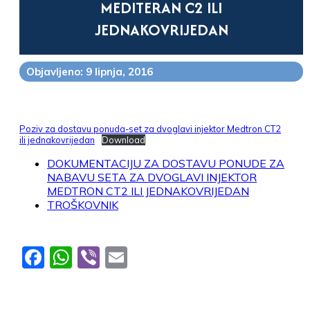
MEDITERAN C2 ILI
JEDNAKOVRIJEDAN
Objavljeno: 9 lipnja, 2016
Poziv za dostavu ponuda-set za dvoglavi injektor Medtron CT2
ili jednakovrijedan
Download
DOKUMENTACIJU ZA DOSTAVU PONUDE ZA
NABAVU SETA ZA DVOGLAVI INJEKTOR
MEDTRON CT2 ILI JEDNAKOVRIJEDAN
TROŠKOVNIK
Facebook
WhatsApp
Viber
Email