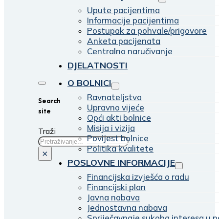
Upute pacijentima
Informacije pacijentima
Postupak za pohvale/prigovore
Anketa pacijenata
Centralno naručivanje
DJELATNOSTI
O BOLNICI
Ravnateljstvo
Search
Upravno vijeće
site
Opći akti bolnice
Misija i vizija
Traži
Povijest bolnice
Politika kvalitete
×
POSLOVNE INFORMACIJE
Financijska izvješća o radu
Financijski plan
Javna nabava
Jednostavna nabava
Spriječavnaje sukoba interesa u p