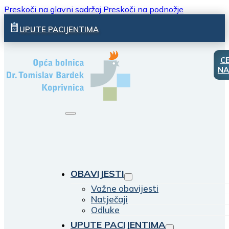
Preskoči na glavni sadržaj
Preskoči na podnožje
UPUTE PACIJENTIMA
C
NA
OBAVIJESTI
Važne obavijesti
Natječaji
Odluke
UPUTE PACIJENTIMA