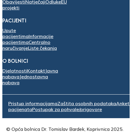
Obavijesti
Natječaji
Odluke
EU
projekti
PACIJENTI
Upute
pacijentima
Informacije
pacijentima
Centralno
naručivanje
Liste čekanja
O BOLNICI
Djelatnosti
Kontakt
Javna
nabava
Jednostavna
nabava
Pristup informacijama
Zaštita osobnih podataka
Anket
pacijenata
Postupak za pohvale/prigovore
© Opća bolnica Dr. Tomislav Bardek, Koprivnica 2025.