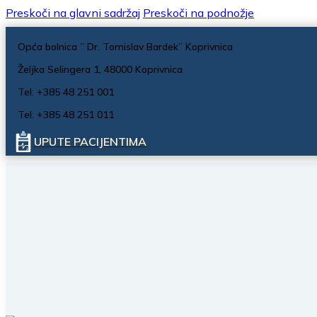
Preskoči na glavni sadržaj
Preskoči na podnožje
Opća bolnica ” Dr. Tomislav Bardek” Koprivnica
Željka Selingera 1, 48000 Koprivnica
Tel: +385 48 251 001
Tel: +385 48 251 011
UPUTE PACIJENTIMA