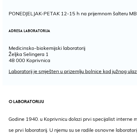
PONEDJELJAK-PETAK 12-15 h na prijemnom šalteru MBL i
ADRESA LABORATORIJA
Medicinsko-biokemijski laboratorij
Željka Selingera 1
48 000 Koprivnica
Laboratorij je smješten u prizemlju bolnice kod južnog ula
O LABORATORIJU
Godine 1940. u Koprivnicu dolazi prvi specijalist interne m
se prvi laboratorij. U njemu su se radile osnovne laboratori