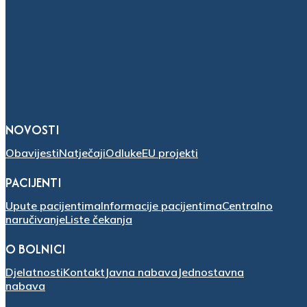
NOVOSTI
Obavijesti
Natječaji
Odluke
EU projekti
PACIJENTI
Upute pacijentima
Informacije pacijentima
Centralno
naručivanje
Liste čekanja
O BOLNICI
Djelatnosti
Kontakt
Javna nabava
Jednostavna
nabava