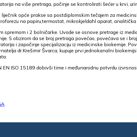
torija na više pretraga, počinje se kontrolirati šećer u krvi, ur
azi liječnik opće prakse sa postdiplomskim tečajem za medicin
ktroforezu na papiru,termostat, mikrokjeldahl aparat, analitička
m spremom i 2 bolničarke. Uvode se osnove pretrage iz medicin
ije. S obzirom da se broj pretraga povećao, povećava se i broj
atorija i započinje specijalizaciju iz medicinske biokemije. Povr
vnatelja dr.Krešimir Švarca, kupuje prvi jednokanalni biokemijs
ta.
N EN ISO 15189 dobivši time i međunarodnu potvrdu izvrsnosti
GA