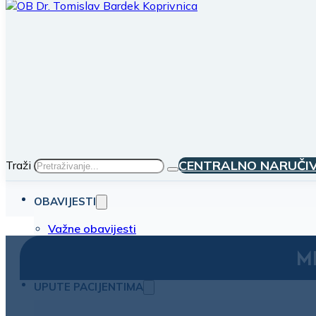
CENTRALNO NARUČI
Traži
OBAVIJESTI
Važne obavijesti
Natječaji
M
Odluke
UPUTE PACIJENTIMA