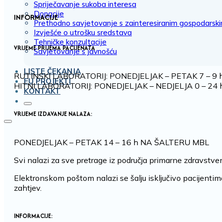
Spriječavanje sukoba interesa
Donacije
INFORMACIJE
Prethodno savjetovanje s zainteresiranim gospodarsk
Izvješće o utrošku sredstava
Tehničke konzultacije
VRIJEME PRIJEMA PACIJENATA
Savjetovanje s javnošću
LISTE ČEKANJA
RUTINSKI LABORATORIJ: PONEDJELJAK – PETAK 7 – 9 
EU PROJEKTI
HITNI LABORATORIJ: PONEDJELJAK – NEDJELJA 0 – 24 
KONTAKT
VRIJEME IZDAVANJE NALAZA:
PONEDJELJAK – PETAK 14 – 16 h NA ŠALTERU MBL
Svi nalazi za sve pretrage iz područja primarne zdravstven
Elektronskom poštom nalazi se šalju isključivo pacijenti
zahtjev.
INFORMACIJE: