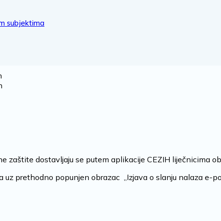
im subjektima
h
h
e zaštite dostavljaju se putem aplikacije CEZIH liječnicima ob
ma uz prethodno popunjen obrazac „Izjava o slanju nalaza e-p