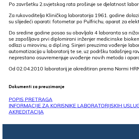
Po završetku 2.svjetskog rata proširuje se djelatnost labora
Za rukovoditelja Kliničkog laboratorija 1961. godine dol
su slijedeći aparati: fotometar po Pulfrichu, aparat za ele
Do sredine godine posao su obavljala 4 laboranta sa nižo
se zapošljava prvi diplomirani inženjer medicinske biokem
odlazi u mirovinu, a dipl.ing. Sinjeri preuzima vođenje labor
automatizacija u laboratorij te se, uz podršku tadašnjeg ra
neprestano osuvremenjuje uvođenje novih metoda i apara
Od 02.04.2010 laboratorij je akreditiran prema Normi HR
Dokumenti za preuzimanje
POPIS PRETRAGA
INFORMACIJE ZA KORISNIKE LABORATORIJSKIH USLU
AKREDITACIJA