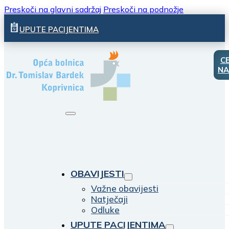
Preskoči na glavni sadržaj
Preskoči na podnožje
UPUTE PACIJENTIMA
C
NA
OBAVIJESTI
Važne obavijesti
Natječaji
Odluke
UPUTE PACIJENTIMA