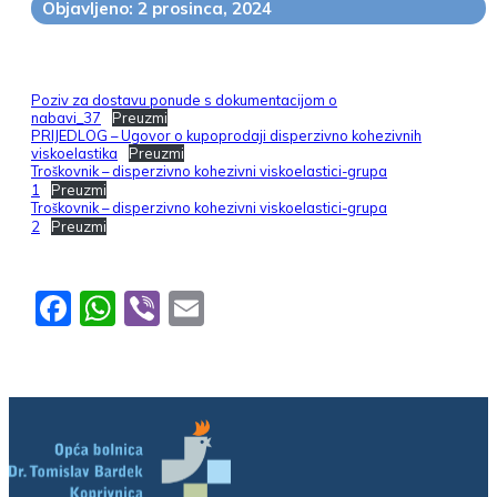
Objavljeno: 2 prosinca, 2024
Poziv za dostavu ponude s dokumentacijom o
nabavi_37
Preuzmi
PRIJEDLOG – Ugovor o kupoprodaji disperzivno kohezivnih
viskoelastika
Preuzmi
Troškovnik – disperzivno kohezivni viskoelastici-grupa
1
Preuzmi
Troškovnik – disperzivno kohezivni viskoelastici-grupa
2
Preuzmi
Facebook
WhatsApp
Viber
Email