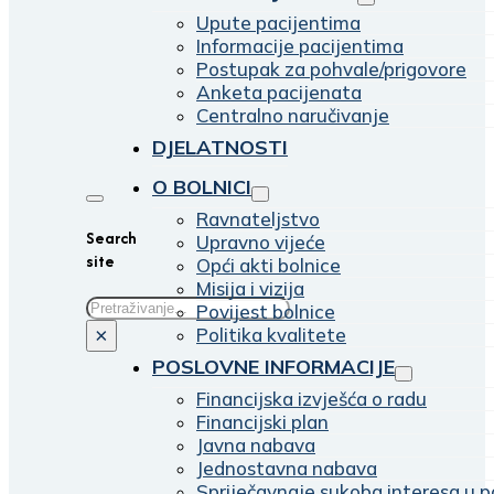
Upute pacijentima
Informacije pacijentima
Postupak za pohvale/prigovore
Anketa pacijenata
Centralno naručivanje
DJELATNOSTI
O BOLNICI
Ravnateljstvo
Search
Upravno vijeće
site
Opći akti bolnice
Misija i vizija
Traži
Povijest bolnice
Politika kvalitete
×
POSLOVNE INFORMACIJE
Financijska izvješća o radu
Financijski plan
Javna nabava
Jednostavna nabava
Spriječavnaje sukoba interesa u p