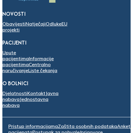
NOVOSTI
Obavijesti
Natječaji
Odluke
EU
projekti
PACIJENTI
Upute
pacijentima
Informacije
pacijentima
Centralno
naručivanje
Liste čekanja
O BOLNICI
Djelatnosti
Kontakt
Javna
nabava
Jednostavna
nabava
Pristup informacijama
Zaštita osobnih podataka
Anket
pacijenata
Postupak za pohvale/prigovore