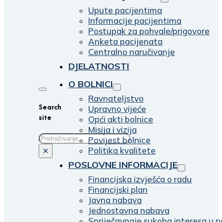
Upute pacijentima
Informacije pacijentima
Postupak za pohvale/prigovore
Anketa pacijenata
Centralno naručivanje
DJELATNOSTI
O BOLNICI
Ravnateljstvo
Search
Upravno vijeće
site
Opći akti bolnice
Misija i vizija
Traži
Povijest bolnice
Politika kvalitete
×
POSLOVNE INFORMACIJE
Financijska izvješća o radu
Financijski plan
Javna nabava
Jednostavna nabava
Spriječavnaje sukoba interesa u p