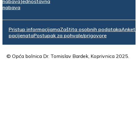
nabava
Jednostavna
nabava
Pristup informacijama
Zaštita osobnih podataka
Anket
pacijenata
Postupak za pohvale/prigovore
© Opća bolnica Dr. Tomislav Bardek, Koprivnica 2025.