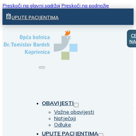
Preskoči na glavni sadržaj
Preskoči na podnožje
UPUTE PACIJENTIMA
C
NA
OBAVIJESTI
Važne obavijesti
Natječaji
Odluke
UPUTE PACIJENTIMA