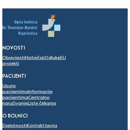
NOVOSTI
Obavijesti
Natječaji
Odluke
EU
projekti
PACIJENTI
Upute
pacijentima
Informacije
pacijentima
Centralno
naručivanje
Liste čekanja
O BOLNICI
Djelatnosti
Kontakt
Javna