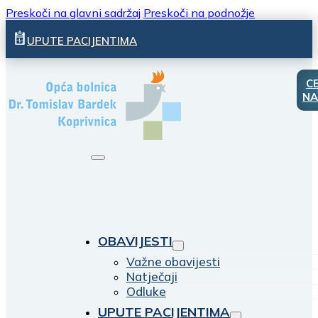
Preskoči na glavni sadržaj
Preskoči na podnožje
UPUTE PACIJENTIMA
C
NA
OBAVIJESTI
Važne obavijesti
Natječaji
Odluke
UPUTE PACIJENTIMA