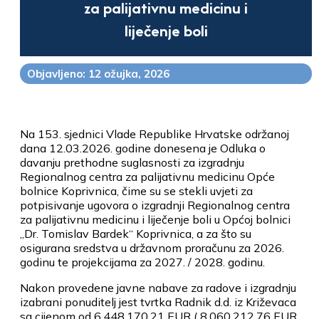
za palijativnu medicinu i
liječenje boli
Objavljeno: 12 ožujka, 2026
Na 153. sjednici Vlade Republike Hrvatske održanoj
dana 12.03.2026. godine donesena je Odluka o
davanju prethodne suglasnosti za izgradnju
Regionalnog centra za palijativnu medicinu Opće
bolnice Koprivnica, čime su se stekli uvjeti za
potpisivanje ugovora o izgradnji Regionalnog centra
za palijativnu medicinu i liječenje boli u Općoj bolnici
„Dr. Tomislav Bardek“ Koprivnica, a za što su
osigurana sredstva u državnom proračunu za 2026.
godinu te projekcijama za 2027. / 2028. godinu.
Nakon provedene javne nabave za radove i izgradnju
izabrani ponuditelj jest tvrtka Radnik d.d. iz Križevaca
sa cijenom od 6.448.170,21 EUR ( 8.060.212,76 EUR