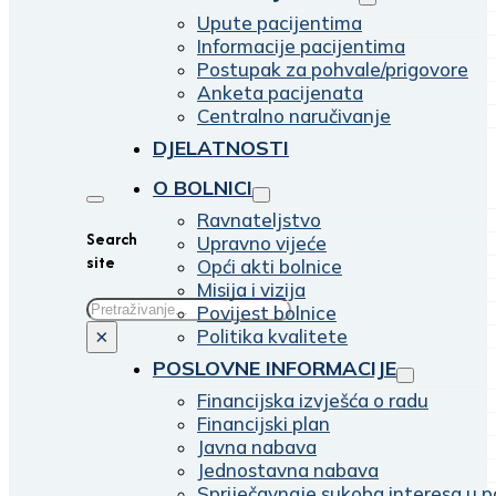
Upute pacijentima
Informacije pacijentima
Postupak za pohvale/prigovore
Anketa pacijenata
Centralno naručivanje
DJELATNOSTI
O BOLNICI
Ravnateljstvo
Search
Upravno vijeće
site
Opći akti bolnice
Misija i vizija
Traži
Povijest bolnice
Politika kvalitete
×
POSLOVNE INFORMACIJE
Financijska izvješća o radu
Financijski plan
Javna nabava
Jednostavna nabava
Spriječavnaje sukoba interesa u p