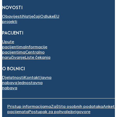
NOVOSTI
Obavijesti
Natječaji
Odluke
EU
projekti
PACIJENTI
Upute
pacijentima
Informacije
pacijentima
Centralno
naručivanje
Liste čekanja
O BOLNICI
Djelatnosti
Kontakt
Javna
nabava
Jednostavna
nabava
Pristup informacijama
Zaštita osobnih podataka
Anket
pacijenata
Postupak za pohvale/prigovore