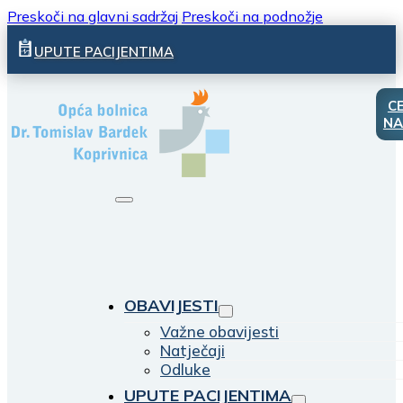
Preskoči na glavni sadržaj
Preskoči na podnožje
UPUTE PACIJENTIMA
C
NA
OBAVIJESTI
Važne obavijesti
Natječaji
Odluke
UPUTE PACIJENTIMA