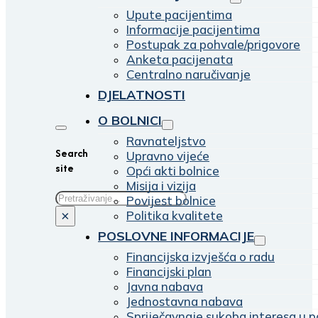
Upute pacijentima
Informacije pacijentima
Postupak za pohvale/prigovore
Anketa pacijenata
Centralno naručivanje
DJELATNOSTI
O BOLNICI
Ravnateljstvo
Search
Upravno vijeće
site
Opći akti bolnice
Misija i vizija
Traži
Povijest bolnice
Politika kvalitete
×
POSLOVNE INFORMACIJE
Financijska izvješća o radu
Financijski plan
Javna nabava
Jednostavna nabava
Spriječavnaje sukoba interesa u p