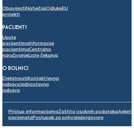
Obavijesti
Natječaji
Odluke
EU
projekti
PACIJENTI
Upute
pacijentima
Informacije
pacijentima
Centralno
naručivanje
Liste čekanja
O BOLNICI
Djelatnosti
Kontakt
Javna
nabava
Jednostavna
nabava
Pristup informacijama
Zaštita osobnih podataka
Anket
pacijenata
Postupak za pohvale/prigovore